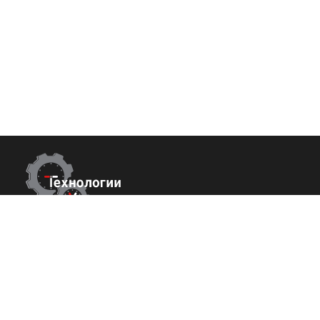
Контакты
Покупате
О нас
г.Ставрополь,
пер. Буйнакского, 2Е, оф. 66
Команда
+7 (800) 700-82-78