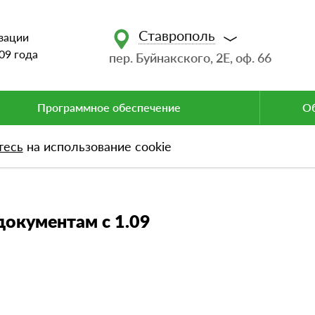
Ставрополь
зации
09 года
пер. Буйнакского, 2Е, оф. 66
Программное обеспечение
Об
тесь
на использование cookie
ментам с 1.09
окументам с 1.09