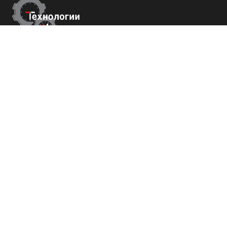
Контакты
г.Ставрополь,
пер. Буйнакского, 2Е, оф. 66
+7 (800) 700-82-78
order@tech-success.ru
© Технологии успеха 2009-2026
Покупателям
О нас
Команда
Вакансии