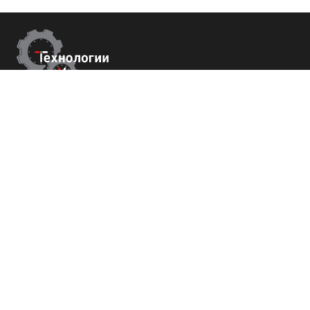
Контакты
г.Ставрополь,
пер. Буйнакского, 2Е, оф. 66
+7 (800) 700-82-78
order@tech-success.ru
© Технологии успеха 2009-2026
Покупателям
О нас