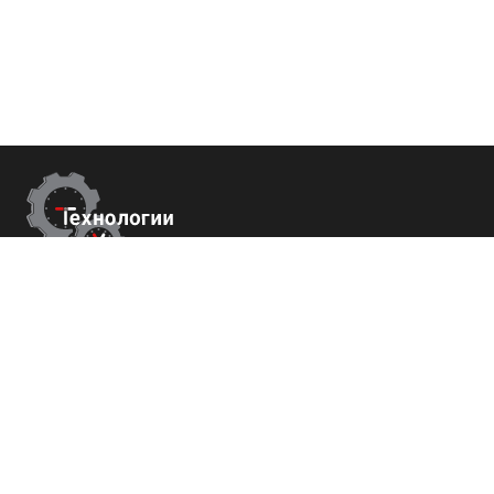
Контакты
г.Ставрополь,
пер. Буйнакского, 2Е, оф. 66
+7 (800) 700-82-78
order@tech-success.ru