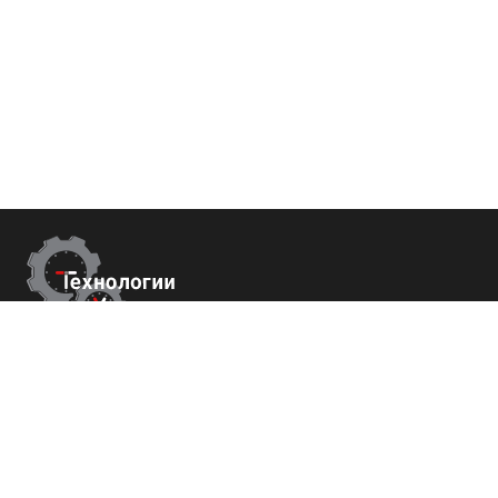
Контакты
г.Ставрополь,
пер. Буйнакского, 2Е, оф. 66
+7 (800) 700-82-78