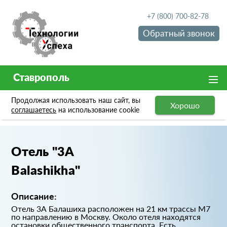
+7 (800) 700-82-78
Обратный звонок
Ставрополь
Продолжая использовать наш сайт, вы
Хорошо
Портфолио
Отель "3A Balashikha"
соглашаетесь
на использование cookie
Отель "3A
Balashikha"
Описание:
Отель 3А Балашиха расположен на 21 км трассы М7
по направлению в Москву. Около отеля находятся
остановки общественного транспорта. Есть