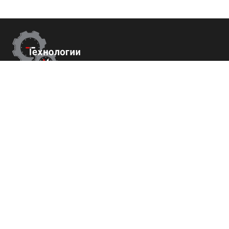
Контакты
г.Ставрополь,
пер. Буйнакского, 2Е, оф. 66
+7 (800) 700-82-78
order@tech-success.ru
© Технологии успеха 2009-2026
Покупателям
О нас