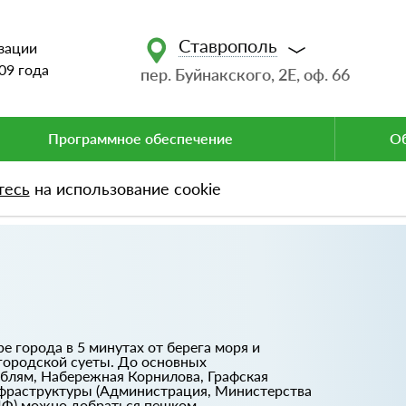
Ставрополь
зации
09 года
пер. Буйнакского, 2Е, оф. 66
Программное обеспечение
Об
тесь
на использование cookie
 города в 5 минутах от берега моря и
 городской суеты. До основных
блям, Набережная Корнилова, Графская
нфраструктуры (Администрация, Министерства
ЧФ) можно добраться пешком.