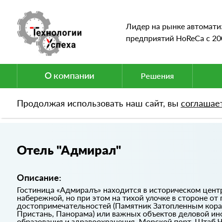
Лидер на рынке автомати
предприятий HoReCa c 20
О компании
Решения
Продолжая использовать наш сайт, вы
соглашае
Портфолио
Отель "Адмирал"
Отель "Адмирал"
Описание:
Гостиница «Адмиралъ» находится в историческом центре
набережной, но при этом на тихой улочке в стороне от
достопримечательностей (Памятник Затопленным кора
Пристань, Панорама) или важных объектов деловой и
образования и здравоохранения, Морской порт, Штаб 