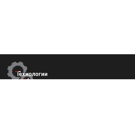
Контакты
г.Ставрополь,
пер. Буйнакского, 2Е, оф. 66
+7 (800) 700-82-78