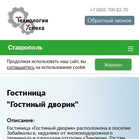
+7 (800) 700-82-78
Обратный звонок
Ставрополь
Продолжая использовать наш сайт, вы
Хорошо
Портфолио
Гостиница "Гостиный дворик"
соглашаетесь
на использование cookie
Гостиница
"Гостиный дворик"
Описание:
Гостиница «Гостиный дворик» расположена в поселке
Забайкальск, недалеко от железнодорожного
терминала и площадки отгрузки «Зумлион». Гостям