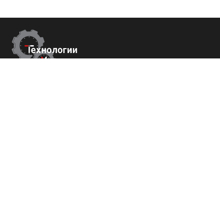
Контакты
г.Ставрополь,
пер. Буйнакского, 2Е, оф. 66
+7 (800) 700-82-78
order@tech-success.ru
© Технологии успеха 2009-2026
Покупателям
О нас