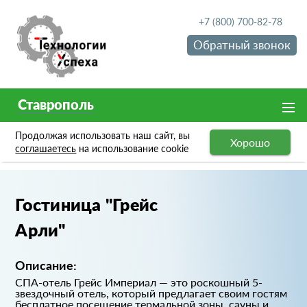
+7 (800) 700-82-78
Обратный звонок
Ставрополь
Продолжая использовать наш сайт, вы
Хорошо
Портфолио
Гостиница "Грейс Арли"
соглашаетесь
на использование cookie
Гостиница "Грейс
Арли"
Описание:
СПА-отель Грейс Империал — это роскошный 5-
звездочный отель, который предлагает своим гостям
бесплатное посещение термальной зоны, сауны и