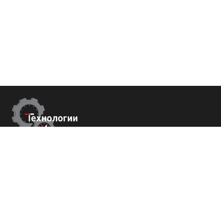
Контакты
г.Ставрополь,
пер. Буйнакского, 2Е, оф. 66
+7 (800) 700-82-78