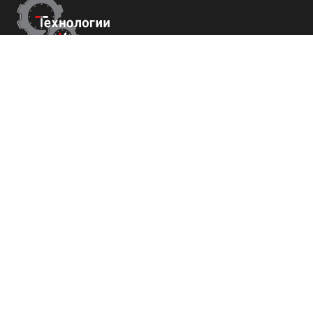
Контакты
г.Ставрополь,
пер. Буйнакского, 2Е, оф. 66
+7 (800) 700-82-78
order@tech-success.ru
© Технологии успеха 2009-2026
Покупателям
О нас
Команда
Вакансии