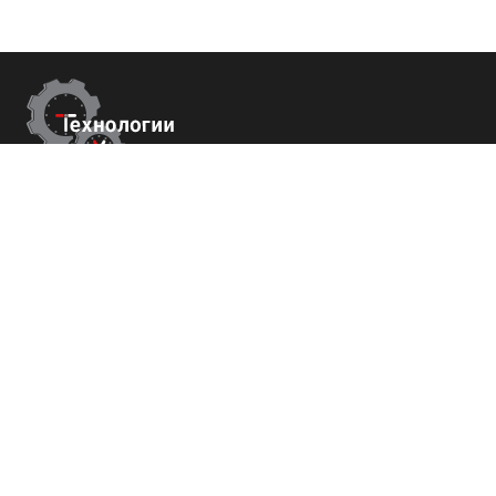
Контакты
г.Ставрополь,
пер. Буйнакского, 2Е, оф. 66
+7 (800) 700-82-78
order@tech-success.ru
© Технологии успеха 2009-2026
Покупателям
О нас