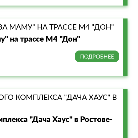
А МАМУ" НА ТРАССЕ М4 "ДОН"
" на трассе М4 "Дон"
ПОДРОБНЕЕ
ГО КОМПЛЕКСА "ДАЧА ХАУС" В
плекса "Дача Хаус" в Ростове-